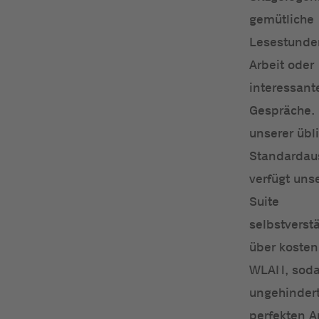
gemütliche
Lesestunden
Arbeit oder
interessant
Gespräche.
unserer übl
Standardau
verfügt uns
Suite
selbstverst
über kosten
WLAN, soda
ungehindert
perfekten A