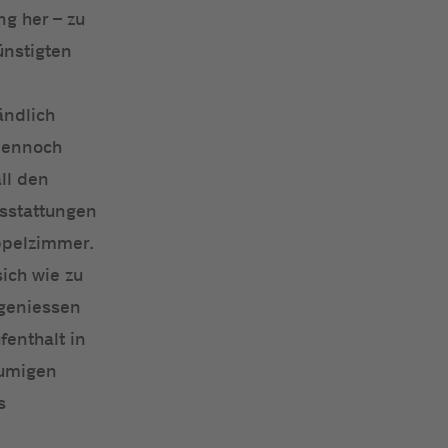
ng her – zu
ünstigten
ändlich
dennoch
ll den
sstattungen
ppelzimmer.
sich wie zu
geniessen
fenthalt in
umigen
s