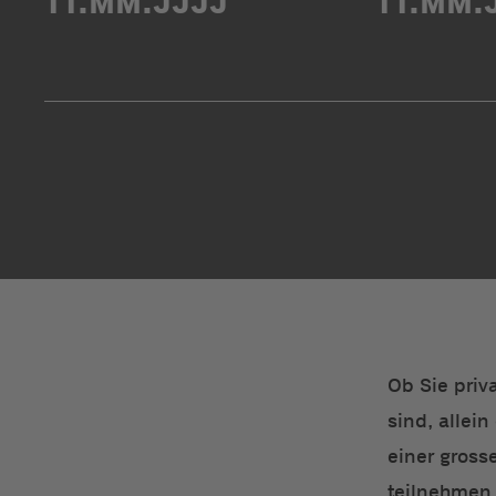
Ob Sie priv
sind, allei
einer gross
teilnehmen 