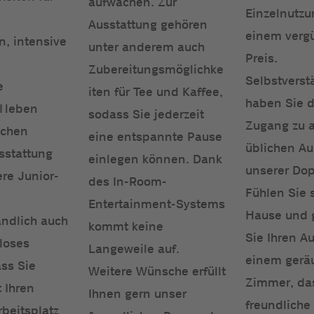
aufwachen. Zur
Einzelnutzu
Ausstattung gehören
einem verg
, intensive
unter anderem auch
Preis.
Zubereitungsmöglichke
Selbstverst
e
iten für Tee und Kaffee,
haben Sie 
 Neben
sodass Sie jederzeit
Zugang zu a
ichen
eine entspannte Pause
üblichen Au
sstattung
einlegen können. Dank
unserer Do
ere Junior-
des In-Room-
Fühlen Sie 
Entertainment-Systems
Hause und 
ändlich auch
kommt keine
Sie Ihren Au
loses
Langeweile auf.
einem gerä
ss Sie
Weitere Wünsche erfüllt
Zimmer, da
 Ihren
Ihnen gern unser
freundliche
rbeitsplatz