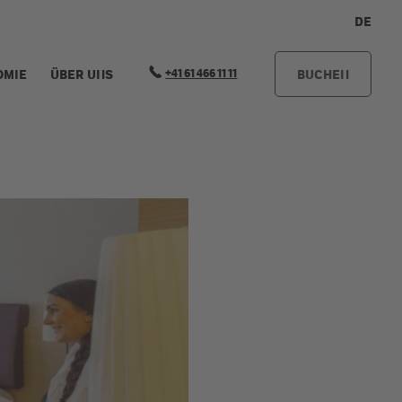
DE
+41 61 466 11 11
OMIE
ÜBER UNS
BUCHEN