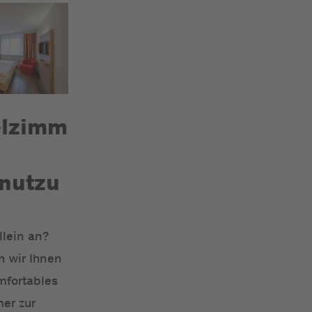
lzimm
lnutzu
llein an?
n wir Ihnen
mfortables
er zur