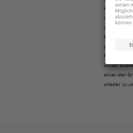
Mit d
komfortable
und e
modernsten
BU
auf Wunsch
Frühstücksb
gesamten Au
freundliche
Unser ausse
einer der 
wieder zu u