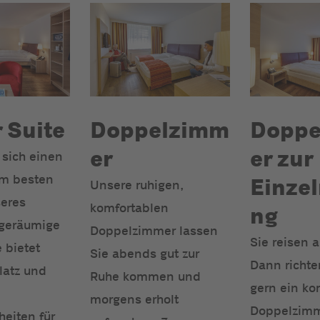
 Suite
Doppelzimm
Doppe
er
er zur
sich einen
im besten
Einze
Unsere ruhigen,
eres
komfortablen
ng
 geräumige
Doppelzimmer lassen
Sie reisen a
 bietet
Sie abends gut zur
Dann richte
latz und
Ruhe kommen und
gern ein ko
morgens erholt
Doppelzimm
heiten für