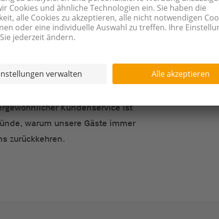
er direkten Buchung erhalten Sie immer den besten Pr
 Ausstattung technisch auf dem
in kleines Geschenk dazu.
 Stand ist. Am Morgen können Sie
CHEN
 ein abwechslungsreiches
uffet geniessen. Während Ihres
fenthalts steht unser
s Personal Ihnen gern zur Seite.
rgewöhnlicher Kundenservice ist
Gründe, warum unsere Gäste immer
ns zurückkehren.