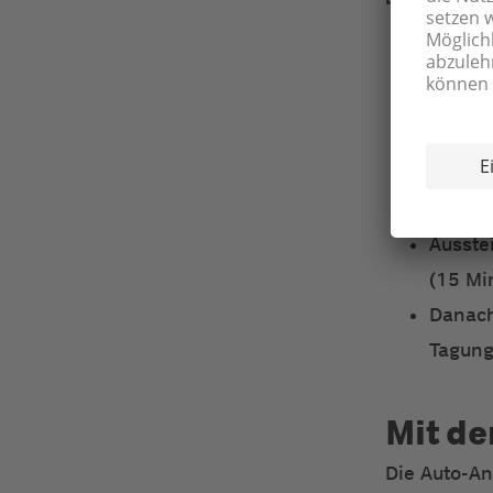
Vom Ba
10 ode
Haltest
Umstei
Mutten
Ausste
(15 Min
Danach
Tagung
Mit d
Die Auto-An