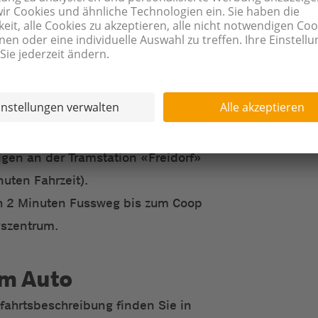
hnhof SBB Basel via Tram Nr. 8,
r 11 bis «Aeschenplatz» (1
elle).
gen ins Tram Nr. 14 Richtung
z/Pratteln.
igen an der Tramstation «Freidorf»
uten Fahrzeit).
 2 Minuten Fussweg bis zum Coop
szentrum.
em Auto
fahrtsbeschreibung finden Sie in