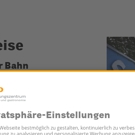
eise
r Bahn
tadtnahe Lage ist das Coop
rum sowohl mit den öffentlichen
teln wie auch mit dem Auto
d erreichbar.
n Sie das Coop Tagungszentrum
den öffentlichen Verkehrsmitteln.