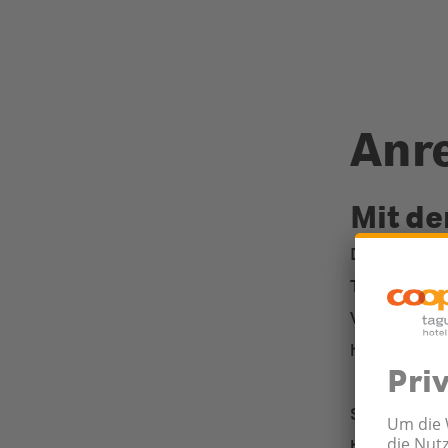
Anr
Mit de
Durch die s
Tagungszent
Verkehrsmit
hervorragen
So erreiche
bequem mit 