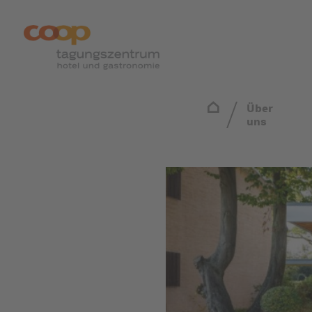
Über
uns