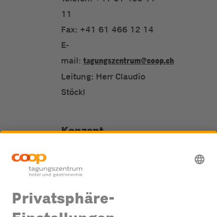
11
Fax: +41 61 466 12 14
E-
mail:
tagungszentrum@coop.ch
Leitung: Herr Claudio
Stöckl
Konzept,
Beratung, Design
TWT Digital Group,
Düsseldorf
https://www.twt.de/