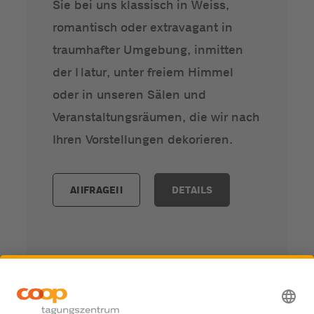
Sie bei uns klassisch in Weiss,
romantisch oder extravagant in
traumhafter Umgebung, inmitten
der Natur, unter freiem Himmel
oder in unseren Sälen und
Veranstaltungsräumen, die wir nach
Ihren Vorstellungen dekorieren.
ANFRAGEN
DETAILS